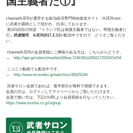
国主義者だ①』
channelAJERが運営する政治経済専門Web放送サイト〈AJERcast〉
に武者が講師として招かれ、出演しております。
第101回目の対談 『トランプ氏は保護主義者ではない、帝国主義者だ
①』
武者陵司 AJER2017.2.13
が配信中ですので、どうぞご覧くださ
い。
channelAJERの会員登録にご興味のある方は、こちらからどうぞ。
→
http://ajer.jp/video/show/be169eac7246392a305017203347ef34
ニコニコ動画でも配信中です。
→
http://www.nicovideo.jp/watch/sm30625244
武者サロン会員であれば、後半部分が無料で視聴できます。
会員の方は、ログインしてマイページからご覧いただけます。
会員で無い方は、下記のURLより会員登録を行なってください。
https://www.musha.co.jp/signup