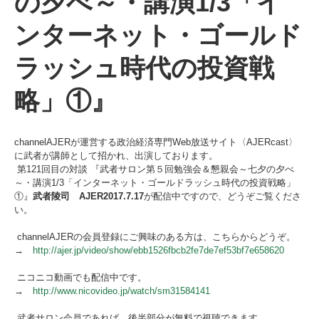
の夕べ～・講演1/3「イ
ンターネット・ゴールド
ラッシュ時代の投資戦
略」①』
channelAJERが運営する政治経済専門Web放送サイト〈AJERcast〉
に武者が講師として招かれ、出演しております。
第121回目の対談 『武者サロン第５回勉強会＆懇親会～七夕の夕べ
～・講演1/3「インターネット・ゴールドラッシュ時代の投資戦略」
①』
武者陵司 AJER2017.7.17
が配信中ですので、どうぞご覧くださ
い。
channelAJERの会員登録にご興味のある方は、こちらからどうぞ。
→
http://ajer.jp/video/show/ebb1526fbcb2fe7de7ef53bf7e658620
ニコニコ動画でも配信中です。
→
http://www.nicovideo.jp/watch/sm31584141
武者サロン会員であれば、後半部分が無料で視聴できます。