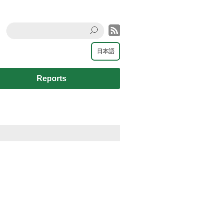
rss
Search
日本語
Reports