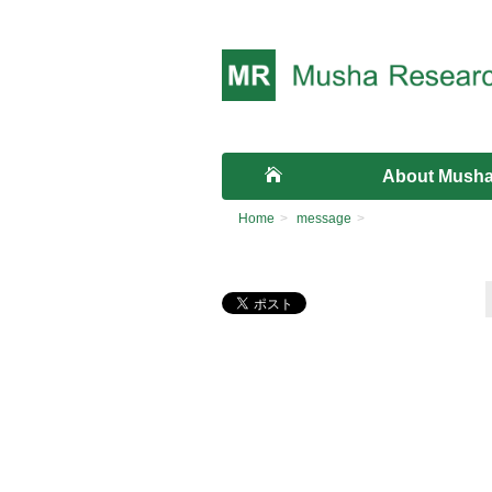
About Musha
HOME
Home
>
message
>