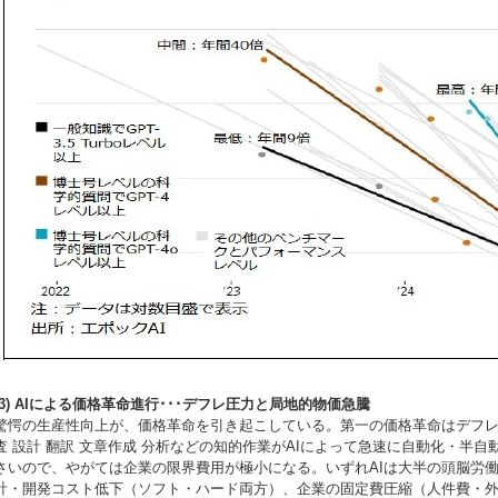
(3) AIによる価格革命進行･･･デフレ圧力と局地的物価急騰
驚愕の生産性向上が、価格革命を引き起こしている。第一の価格革命はデフ
査 設計 翻訳 文章作成 分析などの知的作業がAIによって急速に自動化・半自
さいので、やがては企業の限界費用が極小になる。いずれAIは大半の頭脳労
計・開発コスト低下（ソフト・ハード両方）、企業の固定費圧縮（人件費・