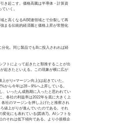
を引き起こす。価格高騰は半導体・計算資
っていく。
域と高くなるAI関連領域とで分裂して再
が強まる伝統的経済圏と価格上昇が常態化
に分化。同じ製品でもBに投入されれば経
へのシフトによって起きたと類推することが出
命が起きたといえる。この現象が横に広が
値上がり=マージン向上)は起きていた。
.2%から今年は28～9%へ上昇している。
化し、いったん成熟期に入ったと思われてい
、各社の利益率は2022年を底に大きく上
トが、各社のマージンを押し上げたと推察され
しろ値上がりが進んでいたのである。それ
高の変化にも表れている(図表7)。AIシフトを
3社のそれは低下傾向である。より小規模企