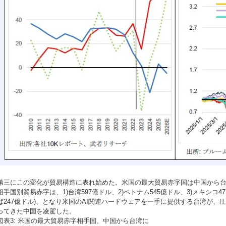
第三にこの変化が貿易構造に表れ始めた。米国の最大貿易赤字国は中国から台湾
相手国別貿易赤字は、1)台湾597億ドル、2)ベトナム545億ドル、3)メキシコ47
ば247億ドル)、となり米国のAI関連ハードウェアを一手に提供する台湾が、圧
ってきた中国を凌駕した。
図表3: 米国の最大貿易赤字相手国、中国から台湾に