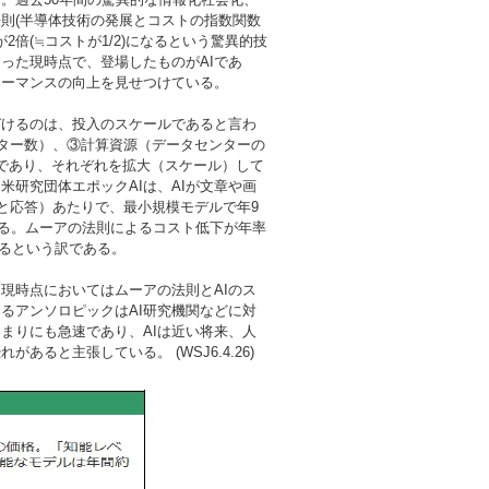
則(半導体技術の発展とコストの指数関数
2倍(≒コストが1/2)になるという驚異的技
った現時点で、登場したものがAIであ
ォーマンスの向上を見せつけている。
づけるのは、投入のスケールであると言わ
ター数）、③計算資源（データセンターの
つであり、それぞれを拡大（スケール）して
米研究団体エポックAIは、AIが文章や画
と応答）あたりで、最小規模モデルで年9
いる。ムーアの法則によるコスト低下が年率
ているという訳である。
現時点においてはムーアの法則とAIのス
るアンソロピックはAI研究機関などに対
まりにも急速であり、AIは近い将来、人
ると主張している。 (WSJ6.4.26)