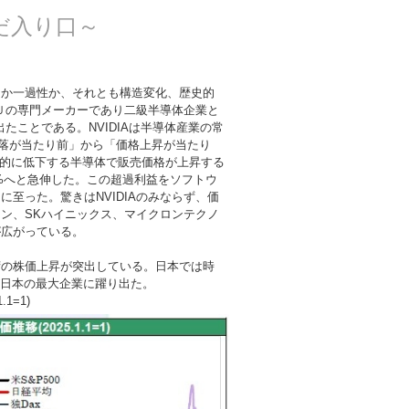
だ入り口～
ーか一過性か、それとも構造変化、歴史的
ＰＵの専門メーカーであり二級半導体企業と
たことである。NVIDIAは半導体産業の常
下落が当たり前」から「価格上昇が当たり
常的に低下する半導体で販売価格が上昇する
0%へと急伸した。この超過利益をソフトウ
に至った。驚きはNVIDIAのみならず、価
ン、SKハイニックス、マイクロンテクノ
が広がっている。
湾の株価上昇が突出している。日本では時
クが日本の最大企業に躍り出た。
1=1)