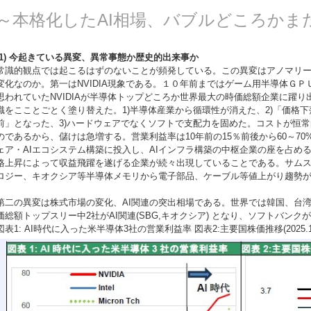
～本格化したAI相場、バブルどころかま
(1) 今起きている異変、異常事態か歴史的出来事か
常識的観点では起こるはずのないことが頻発している。この異変はアノマリ
変化なのか。第一はNVIDIA現象である。１０年前まではゲーム用半導体Ｇ
思われていたNVIDIAが半導体トップどころか世界最大の時価総額企業に躍り出
識をこことごとく塗り替えた。1)半導体産業から循環性が消えた、2)「価格
前」となった、3)ハードウェアでなくソフトで支配力を固めた。コストが恒
のであるから、儲けは急増する。営業利益率は10年前の15％前後から60～7
ェア・AIエコシステム構築に投入し、AIインフラ構築の中枢企業の座を占める
格上昇によって収益飛躍を遂げる企業が続々出現していることである。サムス
ロジー、キオクシア等半導体メモリから電子部品、ケーブル等値上がり趨勢
第二の異変は株式市場の変化、AI関連の突出相場である。世界では韓国、台
価総額トップスリー中2社がAI関連(SBG,キオクシア) となり、ソフトバン
図表1: AI時代に入った米半導体3社の営業利益率 図表2:主要国株価推移(2025.1.