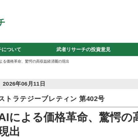
チについて
武者リサーチの投資意見
による価格革命、驚愕の高収益経済圏の現出
2026年06月11日
ストラテジーブレティン 第402号
AIによる価格革命、驚愕の
現出