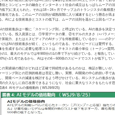
通信とコンピュータの融合とインターネット社会の成立はもっぱらムーアの法
的低下)に支えられた。それは18～24ヶ月でチップ上のトランジスタの集積度が
術進化である。このムーアの法則が成熟段階に入り減速するという懸念が高ま
る。AIによる技術進歩とコストの低下は、ムーアの法則を遥かに上回るパフ
AIの技術進歩は一般に「スケーリング則」と呼ばれている。AIの進歩を決定
れている。投入資源とは、①学習データの量、②モデルの大きさ（=パラメー
計算能力、またはエヌビディアのAIチップを何枚搭載しているか）――の3
いけばAIの技術進歩が続く、というものである。そのスピードには驚愕する。
像を生成するのに必要な処理コストは、テキストの最小単位（トークン=質問
分の1、最大のモデルでは年900分の1の率で下がり続けている、と報告して
30%(≒1/1.4)であるから、AIはその6～600倍のスピードでコストが低下し
この実績値の推計がどれほど正確で持続性があるものかは、検証が難しいが、
ケーリング則との圧倒的格差は否定し難い。実際、AI開発の中心的担い手であ
し、開発ペースの減速を検討するよう呼びかけている。AIシステムの進歩があ
間の介入なしに自己改善できるようになり、社会に重大なリスクをもたらす恐れがあ
図表4: AIモデルの価格動向 ( WSJ9/8/25)