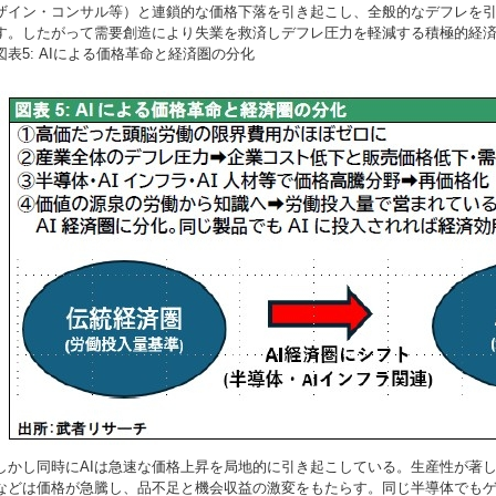
ザイン・コンサル等）と連鎖的な価格下落を引き起こし、全般的なデフレを
す。したがって需要創造により失業を救済しデフレ圧力を軽減する積極的経
図表5: AIによる価格革命と経済圏の分化
しかし同時にAIは急速な価格上昇を局地的に引き起こしている。生産性が著し
などは価格が急騰し、品不足と機会収益の激変をもたらす。同じ半導体でもゲ