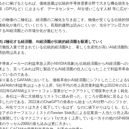
るかに稼げるとなれば、価格急騰は伝統的半導体需要分野で大きな機会損失
源（GPUなど）に止まらず、データセンター、AIを使いこなす人材 等に広が
この物価の二極化は、経済圏の二極化を引き起こす。物価が安くなる伝統的領
価格化が進行していくだろう。長期的趨勢は読みにくいが、当分デフレ圧力
するAI経済圏との市場分化が進むだろう。
(4) 2極化する経済圏、AI経済圏が伝統的経済圏を駆逐していく
労働投入量で営まれている伝統的経済圏Aと、著しく生産性が高いAI経済圏B
済効用は高まる。
半導体メーカーの利益率急上昇(=NVIDIA現象)も伝統経済圏からAI経済圏
来よう。言ってみれば同じ製品でもAI経済圏の住人になったことで利益率革
っているのである。
振り返るとGAFAMにおいても、価格革命(=AI経済圏にシフトしたことによる
GAFAMの利益率ははっきり上昇、5社平均の売上高営業利益率は2022年の21
2022年GAFAMはスマートフォン需要がピークアウトして増収率が大きく鈍
た。各社は一斉に大規模なリストラに踏み切った。ところが図表6に見るように
昇したのである。2022末のChatGPTの発表から始まったAI分野へのシフ
る。AI化でコストは大きく低下しているはず、なのに値下がりはなくも、む
はアポロチーフエコノミストのTorsten Slok氏による従業員一人当たり売上
急展開しているマクニフィセント7が大きく上昇している一方その他のSP49
業のラッセル2000の落ち込みは更に大きい。