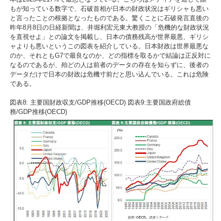
もが知っている数字で、石破首相が日本の財政状況はギリシャも悪い
と言ったことの根拠となったものである。驚くことに石破発言直後の
昨年8月8日の日経新聞は、井堀利宏元東大教授の「危機的な財政状況
を直視せよ」との論文を掲載し、日本の債務残高が世界最悪、ギリシ
ャよりも悪いというこの図表を紹介している。日本財政は世界最悪な
のか、それともG7で最良なのか、どの指標を取るかで結論は正反対に
なるのであるが、殆どの人は前者のデータの存在を知らずに、後者の
データだけで日本の財政は危機寸前だと思い込んでいる。これは危険
である。
図表8: 主要国財政収支/GDP推移(OECD) 図表9:主要国政府総債
務/GDP推移(OECD)