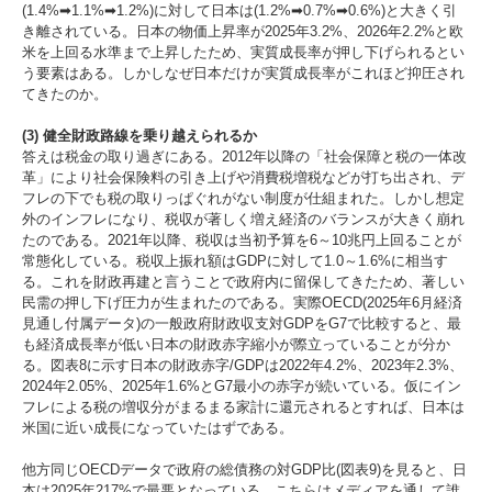
(1.4%➡1.1%➡1.2%)に対して日本は(1.2%➡0.7%➡0.6%)と大きく引
き離されている。日本の物価上昇率が2025年3.2%、2026年2.2%と欧
米を上回る水準まで上昇したため、実質成長率が押し下げられるとい
う要素はある。しかしなぜ日本だけが実質成長率がこれほど抑圧され
てきたのか。
(3) 健全財政路線を乗り越えられるか
答えは税金の取り過ぎにある。2012年以降の「社会保障と税の一体改
革」により社会保険料の引き上げや消費税増税などが打ち出され、デ
フレの下でも税の取りっぱぐれがない制度が仕組まれた。しかし想定
外のインフレになり、税収が著しく増え経済のバランスが大きく崩れ
たのである。2021年以降、税収は当初予算を6～10兆円上回ることが
常態化している。税収上振れ額はGDPに対して1.0～1.6%に相当す
る。これを財政再建と言うことで政府内に留保してきたため、著しい
民需の押し下げ圧力が生まれたのである。実際OECD(2025年6月経済
見通し付属データ)の一般政府財政収支対GDPをG7で比較すると、最
も経済成長率が低い日本の財政赤字縮小が際立っていることが分か
る。図表8に示す日本の財政赤字/GDPは2022年4.2%、2023年2.3%、
2024年2.05%、2025年1.6%とG7最小の赤字が続いている。仮にイン
フレによる税の増収分がまるまる家計に還元されるとすれば、日本は
米国に近い成長になっていたはずである。
他方同じOECDデータで政府の総債務の対GDP比(図表9)を見ると、日
本は2025年217%で最悪となっている。こちらはメディアを通して誰