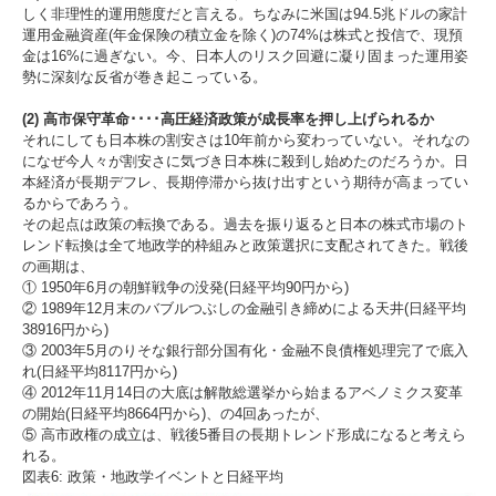
しく非理性的運用態度だと言える。ちなみに米国は94.5兆ドルの家計
運用金融資産(年金保険の積立金を除く)の74%は株式と投信で、現預
金は16%に過ぎない。今、日本人のリスク回避に凝り固まった運用姿
勢に深刻な反省が巻き起こっている。
(2) 高市保守革命････高圧経済政策が成長率を押し上げられるか
それにしても日本株の割安さは10年前から変わっていない。それなの
になぜ今人々が割安さに気づき日本株に殺到し始めたのだろうか。日
本経済が長期デフレ、長期停滞から抜け出すという期待が高まってい
るからであろう。
その起点は政策の転換である。過去を振り返ると日本の株式市場のト
レンド転換は全て地政学的枠組みと政策選択に支配されてきた。戦後
の画期は、
① 1950年6月の朝鮮戦争の没発(日経平均90円から)
② 1989年12月末のバブルつぶしの金融引き締めによる天井(日経平均
38916円から)
③ 2003年5月のりそな銀行部分国有化・金融不良債権処理完了で底入
れ(日経平均8117円から)
④ 2012年11月14日の大底は解散総選挙から始まるアベノミクス変革
の開始(日経平均8664円から)、の4回あったが、
⑤ 高市政権の成立は、戦後5番目の長期トレンド形成になると考えら
れる。
図表6: 政策・地政学イベントと日経平均