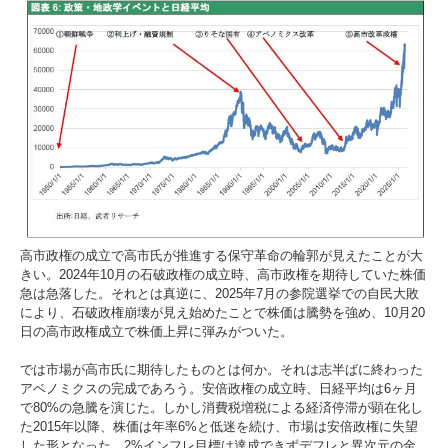
高市政権の成立で高市氏が推進する保守革命の輪郭が見えたことが大
きい。2024年10月の石破政権の成立時、高市政権を期待していた株価
急は急落した。それとは真逆に、2025年7月の参院選挙での自民大敗
により、石破政権崩壊が見え始めたことで株価は騰勢を強め、10月20
日の高市政権成立で株価上昇に弾みがついた。
では市場が高市氏に期待したものとは何か。それは志半ばに終わった
アベノミクスの完成であろう。安倍政権の成立時、日経平均は6ヶ月
で80%の急騰を演じた。しかし消費税増税による経済停滞が顕在化し
た2015年以降、株価は年率6%と低迷を続け、市場は安倍政権に失望
した形となった。2%インフレ目標は達成できずデフレと異次元の金