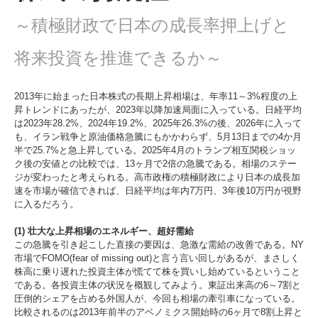
～積極財政で日本の成長率押上げと
将来投資を推進できるか～
2013年に始まった日本株式の長期上昇相場は、年率11～3%程度の上
昇トレンドにあったが、2023年以降加速局面に入っている。日経平均
は2023年28.2%、2024年19.2%、2025年26.3%の後、2026年に入って
も、イラン戦争と原油価格急騰にもかかわらず、5月13日までの4か月
半で25.7%と急上昇している。2025年4月のトランプ相互関税ショッ
ク後の安値との比較では、13ヶ月で2倍の急騰である。相場のステー
ジが変わったと考えられる。高市政権の積極財政により日本の成長加
速を市場が確信できれば、日経平均は年内7万円、3年後10万円が視野
に入るだろう。
(1) 壮大な上昇相場のエネルギー、超好需給
この急騰を引き起こした直接の要因は、急激な需給の改善である。NY
市場でFOMO(fear of missing out)と言う言い回しがあるが、まさしく
株高に乗り遅れた投資主体が慌てて株を買いし始めているということ
である。各投資主体の状況を概観してみよう。東証出来高の6～7割と
圧倒的シェアを占める外国人が、今回も相場の牽引車になっている。
比較されるのは2013年前半のアベノミクス開始時の6ヶ月で8割上昇と