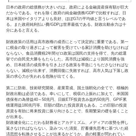
日本の政府の総債務が大きいのは、政府による金融資産保有額が巨大
だからである。それを除く政府の純金融債務/GDPで比較すれば、日
本は米国やイタリアよりも良好、ほぼG7の平均値と言うレベルであ
る。また政府純利払い費/GDPは世界最低である。財政出動余力は十
分にあると言える。
財政政策の活用は高市政権の成否にとって決定的に重要である。第一
に税金の取り過ぎによって被害を受けている家計消費を助けなければ
ならない。食品消費税2年間ゼロ政策は国民の支持を得て、先の総選
挙での自民党大勝をもたらした。高市氏は減税により国民消費を強
め、日本経済の成長率を引き上げる政策を早急にうちださなければな
らない。減税が出来ず、消費回復に失敗すれば、高市人気は下落し政
策の求心力が失われる危険が出てくる。
第二に防衛、技術研究開発、産業育成、国土強靭化の全てで、積極的
財政出動は必須である。幸いにして、税収の上振れに加えて、米国国
債保有の為替益40～50兆円、日銀ETF投資含み益約50兆円、GPIF累
積運用益180兆円等、巨額の隠れた投資原資もある。この巨額の投資
原資を有効に将来投資に振り向けることで、長期繁栄の礎を築くこと
が出来る。
財政健全化にこだわる財務省とアカデミズム、メディアの攻勢を押し
返さなければならない。染みついた清貧、貯蓄優先思考に基づいた経
済思想を転換させることが出来るかどうか、鼎の軽重が問われてい