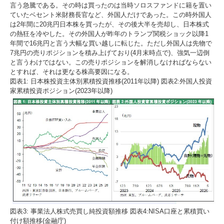
言う急騰である。その時は買ったのは当時ソロスファンドに籍を置い
ていたベセント米財務長官など、外国人だけであった。この時外国人
は2年間に20兆円日本株を買ったが、その後大半を売却し、日本株式
の熱狂を冷やした。その外国人が昨年のトランプ関税ショック以降1
年間で16兆円と言う大幅な買い越しに転じた。ただし外国人は先物で
7兆円の売りポジションを積み上げており(4月末時点で)、強気一辺倒
と言うわけではない。この売りポジションを解消しなければならない
とすれば、それは更なる株高要因になる。
図表1: 日本株投資主体別累積投資推移(2011年以降) 図表2:外国人投資
家累積投資ポジション(2023年以降)
図表3: 事業法人株式売買し純投資額推移 図表4:NISA口座と累積買い
付け額推移(金融庁)