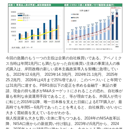
今回の急騰のもう一つの主役は企業の自社株買いである。アベノミク
ス当時は年間1兆円にも満たなかった自社株買い主体の事業法人の株
式購入は、岸田政権の新しい資本主義政策導入を契機に急増してい
る。2022年12.6兆円、 2023年14.3兆円、2024年21.1兆円、 2025年
25.2兆円、 2026年は4月まで25%増であり、このペースいくと年間で
は31兆円に達する。PBR1倍以下の是正を求める金融庁・東証の要
請、現金の持ち過ぎがM&Aターゲットにされることの恐れ、自社株が
最も有利な余資運用手段であること、等が理由である。外国人が売り
に転じた2015年以降、唯一日本株を支えた日銀によるETF購入が、最
高時でも年間5～6兆円であったことを考えると、自社株買いがいかに
大きく需給面を支えているかがわかる。
個人投資家も大きな買い主体に育ちつつある。2024年のNISA改革以
降、NISA口座からの新規買い付け額は、2023年の5兆円から、2024