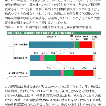
年、2025年ともに18兆円に跳ね上がった。今のところ買い付けの大半
が海外投信だが、日本株へのシフトが起きるだろう。年金など機関投
資家もインフレ定着、金利上昇の下で日本国債投資比率の引き下げと
株式シフトを余儀なくされている、政府による国公共済(KKR)など公
的年金運用の積極化の要請等、が浸透していく。このように全ての投
資主体が日本株に向かって押し出されている。
図表5:日米ユーロ圏の家計金融資産構成(除く年金保険の準備金)
この好需給は良好な株式バリュエーションに支えられている。株式は
配当利回りだけで2%、PERの逆数である益回りは5%と国債利回り
2.5%を大幅に上回り、依然超割安の状態にある。それなのに日本の家
計の1624兆円の金融資産運用(年金保険の積立金を除く)の68%(1100兆
円)が利息ほぼゼロの現預金に預けられ、株式と投信はわずか25%、著