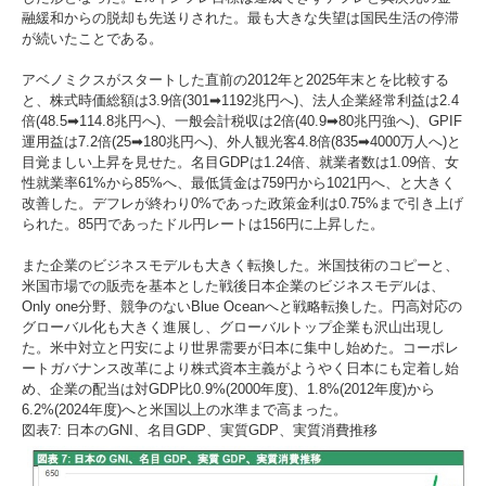
融緩和からの脱却も先送りされた。最も大きな失望は国民生活の停滞
が続いたことである。
アベノミクスがスタートした直前の2012年と2025年末とを比較する
と、株式時価総額は3.9倍(301➡1192兆円へ)、法人企業経常利益は2.4
倍(48.5➡114.8兆円へ)、一般会計税収は2倍(40.9➡80兆円強へ)、GPIF
運用益は7.2倍(25➡180兆円へ)、外人観光客4.8倍(835➡4000万人へ)と
目覚ましい上昇を見せた。名目GDPは1.24倍、就業者数は1.09倍、女
性就業率61%から85%へ、最低賃金は759円から1021円へ、と大きく
改善した。デフレが終わり0%であった政策金利は0.75%まで引き上げ
られた。85円であったドル円レートは156円に上昇した。
また企業のビジネスモデルも大きく転換した。米国技術のコピーと、
米国市場での販売を基本とした戦後日本企業のビジネスモデルは、
Only one分野、競争のないBlue Oceanへと戦略転換した。円高対応の
グローバル化も大きく進展し、グローバルトップ企業も沢山出現し
た。米中対立と円安により世界需要が日本に集中し始めた。コーポレ
ートガバナンス改革により株式資本主義がようやく日本にも定着し始
め、企業の配当は対GDP比0.9%(2000年度)、1.8%(2012年度)から
6.2%(2024年度)へと米国以上の水準まで高まった。
図表7: 日本のGNI、名目GDP、実質GDP、実質消費推移