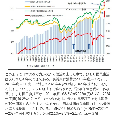
このように日本の稼ぐ力が大きく復活向上した中で、ひとり国民生活
は失われた30年のままである。実質家計消費は2012年度末302兆円、
2013年度末311兆円に対して2025年4Q299兆円(2020年基準)と、むし
ろ低下している。デフレ経済下で強行された「社会保障と税の一体改
革」により国民負担率が、2011年度の38.8%が2022年度48.4%、2024
年度(推)46.2%と急上昇したためである。最大の需要項目である消費
が10年間落ち込んだままであるから、日本経済は先進国の中でも最低
水準の成長率に甘んじている。IMFの4月経済見通し(2025年➡2026年
➡2027年)を比較すると、米国(2.1%➡2.3%➡2.1%)、ユーロ圏