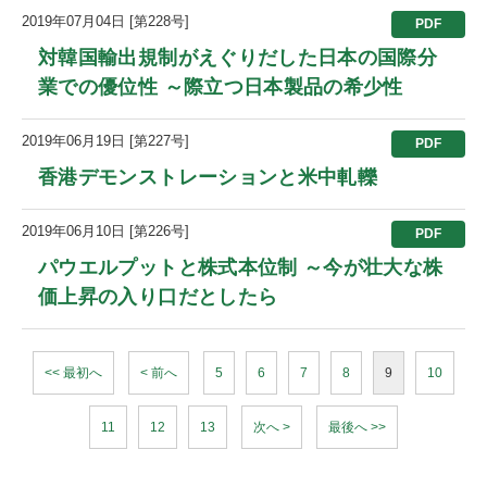
2019年07月04日 [第228号]
PDF
対韓国輸出規制がえぐりだした日本の国際分
業での優位性 ～際立つ日本製品の希少性
2019年06月19日 [第227号]
PDF
香港デモンストレーションと米中軋轢
2019年06月10日 [第226号]
PDF
パウエルプットと株式本位制 ～今が壮大な株
価上昇の入り口だとしたら
<< 最初へ
< 前へ
5
6
7
8
9
10
11
12
13
次へ >
最後へ >>