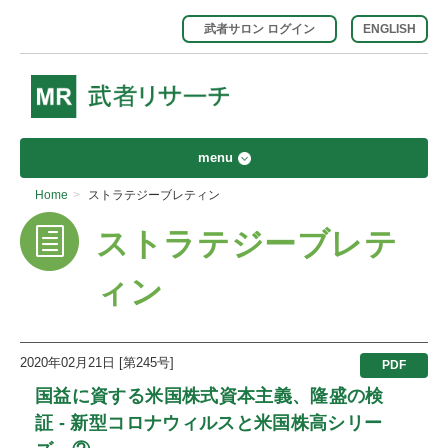
武者サロン ログイン
ENGLISH
menu
Home
>
ストラテジーブレティン
ストラテジーブレテ
ィン
2020年02月21日 [第245号]
PDF
国益に資する米国株式資本主義、隆盛の検
証 - 新型コロナウィルスと米国株高シリー