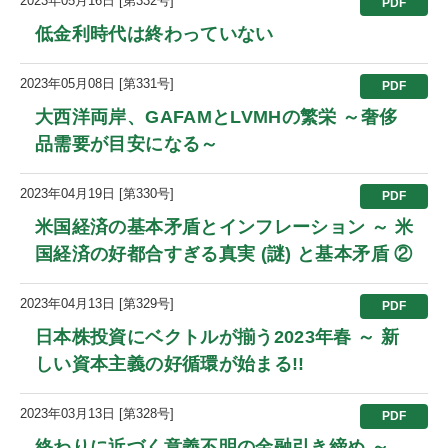
2023年05月16日 [第332号]
PDF
低金利時代は終わっていない
2023年05月08日 [第331号]
PDF
大西洋両岸、GAFAMとLVMHの繁栄 ～奢侈
品需要が目安になる～
2023年04月19日 [第330号]
PDF
米国経済の基本矛盾とインフレーション ～ 米
国経済の好都合すぎる真実 (謎) と基本矛盾 ②
2023年04月13日 [第329号]
PDF
日本株投資にベクトルが揃う2023年春 ～ 新
しい資本主義の好循環が始まる!!
2023年03月13日 [第328号]
PDF
終わりに近づく意義不明の金融引き締め ～