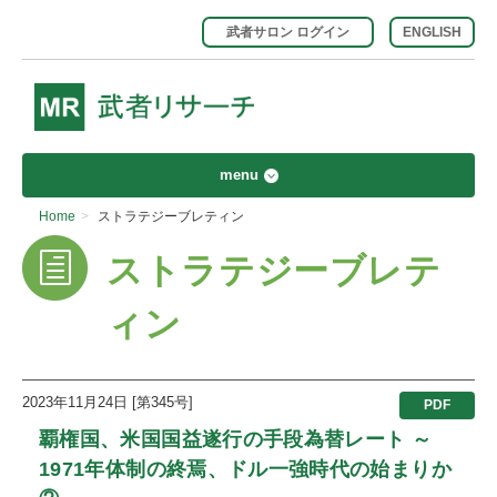
武者サロン ログイン
ENGLISH
menu
Home
>
ストラテジーブレティン
ストラテジーブレテ
ィン
2023年11月24日 [第345号]
PDF
覇権国、米国国益遂行の手段為替レート ～
1971年体制の終焉、ドル一強時代の始まりか