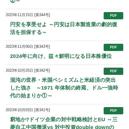
②～
2023年11月15日 [第344号]
PDF
円安を享受せよ ～円安は日本製造業の劇的復
活を担保する～
2023年11月06日 [第343号]
PDF
2024年に向け、益々鮮明になる日本株優位
2023年10月25日 [第342号]
PDF
混沌の世界・米国ペシミズムと米経済の突出
した強さ ～1971 年体制の終焉、ドル一強時
代の始まりか①～
2023年10月03日 [第341号]
PDF
窮地か?ドイツ企業の対中戦略検討とEU ～三
菱自工中国撤退vs 対中投資double downの