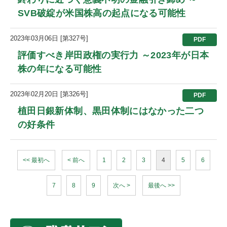
SVB破綻が米国株高の起点になる可能性
2023年03月06日 [第327号]
PDF
評価すべき岸田政権の実行力 ～2023年が日本
株の年になる可能性
2023年02月20日 [第326号]
PDF
植田日銀新体制、黒田体制にはなかった二つ
の好条件
<< 最初へ
< 前へ
1
2
3
4
5
6
7
8
9
次へ >
最後へ >>